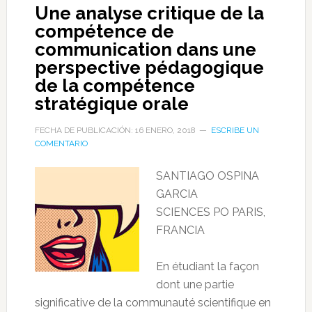
Une analyse critique de la
compétence de
communication dans une
perspective pédagogique
de la compétence
stratégique orale
FECHA DE PUBLICACIÓN: 16 ENERO, 2018
ESCRIBE UN
COMENTARIO
SANTIAGO OSPINA
GARCIA
SCIENCES PO PARIS,
FRANCIA
En étudiant la façon
dont une partie
significative de la communauté scientifique en