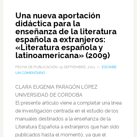
Una nueva aportación
didáctica para la
enseñanza de la literatura
española a extranjeros:
«Literatura española y
latinoamericana» (2009)
FECHA DE PUBLICACIÓN: 15 SEPTIEMBRE, 2011
ESCRIBE
UN COMENTARIO
CLARA EUGENIA PARAGÓN LÓPEZ
UNIVERSIDAD DE CÓRDOBA
El presente artículo viene a completar una línea
de investigación centrada en el estudio de los
manuales destinados a la enseñanza de la
Literatura Española a extranjeros que han sido
publicados hasta el momento, ya que el