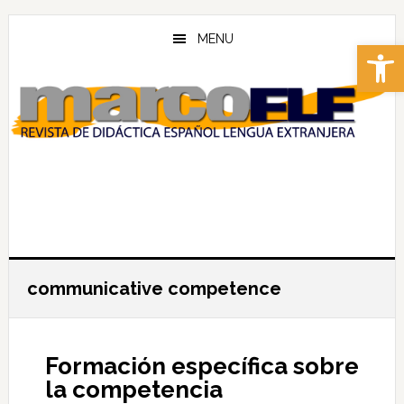
Skip
Skip
to
to
MENU
Abrir 
main
footer
content
communicative competence
Formación específica sobre
la competencia