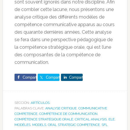
sont souvent ignorés dans notre discipline. Afin
de combler cette lacune, nous présentons une
analyse critique des différents modèles de
compétence communicative apparus au cours
des quarante dernières années. Cette analyse
se fera dans une perspective pédagogique de
la compétence stratégique orale, qui est l’une
des composantes de la compétence de
communication.
Comparte
Comparte
Comparte
SECCIÓN:
ARTÍCULOS
PALABRAS CLAVE:
ANALYSE CRITIQUE
,
COMMUNICATIVE
COMPETENCE
,
COMPÉTENCE DE COMMUNICATION
,
COMPÉTENCE STRATÉGIQUE ORALE
,
CRITICAL ANALYSIS
,
ELE
,
MODÈLES
,
MODELS
,
ORAL STRATEGIC COMPETENCE
,
SFL