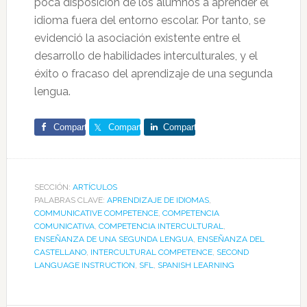
poca disposición de los alumnos a aprender el
idioma fuera del entorno escolar. Por tanto, se
evidenció la asociación existente entre el
desarrollo de habilidades interculturales, y el
éxito o fracaso del aprendizaje de una segunda
lengua.
Comparte
Comparte
Comparte
SECCIÓN:
ARTÍCULOS
PALABRAS CLAVE:
APRENDIZAJE DE IDIOMAS
,
COMMUNICATIVE COMPETENCE
,
COMPETENCIA
COMUNICATIVA
,
COMPETENCIA INTERCULTURAL
,
ENSEÑANZA DE UNA SEGUNDA LENGUA
,
ENSEÑANZA DEL
CASTELLANO
,
INTERCULTURAL COMPETENCE
,
SECOND
LANGUAGE INSTRUCTION
,
SFL
,
SPANISH LEARNING