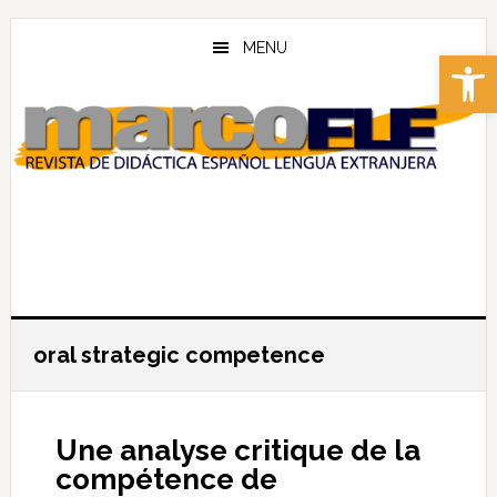
Skip
Skip
to
to
MENU
Abrir 
main
footer
content
oral strategic competence
Une analyse critique de la
compétence de