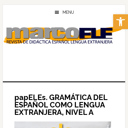
Skip
Skip
to
to
MENU
Abrir 
main
footer
content
papELEs. GRAMÁTICA DEL
ESPAÑOL COMO LENGUA
EXTRANJERA, NIVEL A