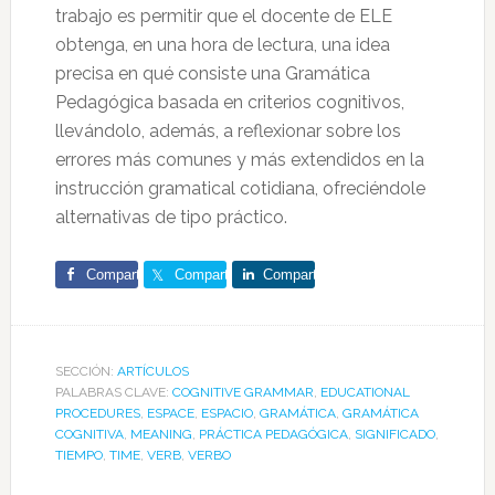
trabajo es permitir que el docente de ELE
obtenga, en una hora de lectura, una idea
precisa en qué consiste una Gramática
Pedagógica basada en criterios cognitivos,
llevándolo, además, a reflexionar sobre los
errores más comunes y más extendidos en la
instrucción gramatical cotidiana, ofreciéndole
alternativas de tipo práctico.
Comparte
Comparte
Comparte
SECCIÓN:
ARTÍCULOS
PALABRAS CLAVE:
COGNITIVE GRAMMAR
,
EDUCATIONAL
PROCEDURES
,
ESPACE
,
ESPACIO
,
GRAMÁTICA
,
GRAMÁTICA
COGNITIVA
,
MEANING
,
PRÁCTICA PEDAGÓGICA
,
SIGNIFICADO
,
TIEMPO
,
TIME
,
VERB
,
VERBO