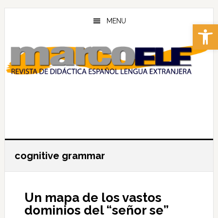
Skip
Skip
to
to
MENU
Abrir 
main
footer
content
cognitive grammar
Un mapa de los vastos
dominios del “señor se”