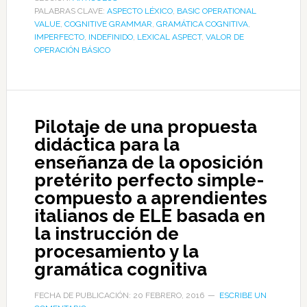
PALABRAS CLAVE:
ASPECTO LÉXICO
,
BASIC OPERATIONAL
VALUE
,
COGNITIVE GRAMMAR
,
GRAMÁTICA COGNITIVA
,
IMPERFECTO
,
INDEFINIDO
,
LEXICAL ASPECT
,
VALOR DE
OPERACIÓN BÁSICO
Pilotaje de una propuesta
didáctica para la
enseñanza de la oposición
pretérito perfecto simple-
compuesto a aprendientes
italianos de ELE basada en
la instrucción de
procesamiento y la
gramática cognitiva
FECHA DE PUBLICACIÓN: 20 FEBRERO, 2016
ESCRIBE UN