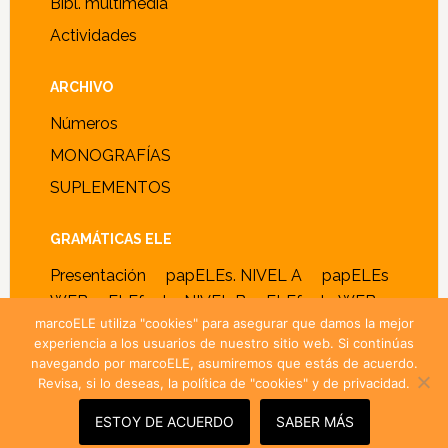
Bibl. multimedia
Actividades
ARCHIVO
Números
MONOGRAFÍAS
SUPLEMENTOS
GRAMÁTICAS ELE
Presentación
papELEs. NIVEL A
papELEs
WEB
ELEfante. NIVEL B
ELEfante WEB
marcoELE utiliza "cookies" para asegurar que damos la mejor
experiencia a los usuarios de nuestro sitio web. Si continúas
navegando por marcoELE, asumiremos que estás de acuerdo.
Revisa, si lo deseas, la política de "cookies" y de privacidad.
© 2005–2026 ·
marcoELE
· ISSN 1885-2211 ·
Política de
cookies y privacidad
ESTOY DE ACUERDO
SABER MÁS