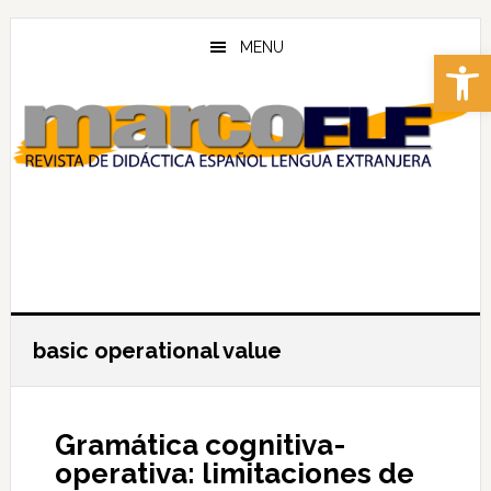
Skip
Skip
to
to
MENU
Abrir 
main
footer
content
basic operational value
Gramática cognitiva-
operativa: limitaciones de