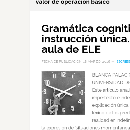
valor de operación básico
Gramática cogniti
instrucción única.
aula de ELE
FECHA DE PUBLICACIÓN: 18 MARZO, 2016
ESCRIB
BLANCA PALACI
UNIVERSIDAD D
Este artículo ana
imperfecto e inde
explicación única
léxico de los pre
realidad en indefi
la expresión de ‘situaciones momentáneas