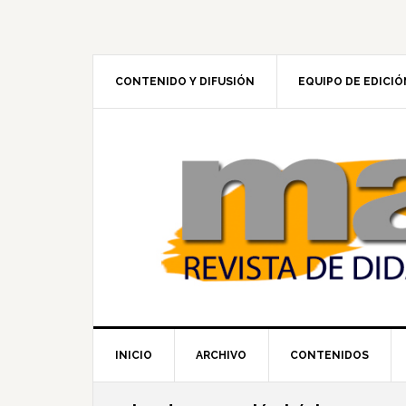
Skip
Skip
Skip
to
to
to
primary
main
footer
navigation
content
CONTENIDO Y DIFUSIÓN
EQUIPO DE EDICIÓ
INICIO
ARCHIVO
CONTENIDOS