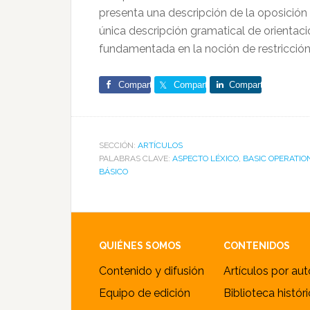
presenta una descripción de la oposició
única descripción gramatical de orientaci
fundamentada en la noción de restricció
Comparte
Comparte
Comparte
SECCIÓN:
ARTÍCULOS
PALABRAS CLAVE:
ASPECTO LÉXICO
,
BASIC OPERATIO
BÁSICO
Footer
QUIÉNES SOMOS
CONTENIDOS
Contenido y difusión
Artículos por aut
Equipo de edición
Biblioteca histór