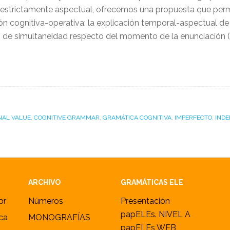
n estrictamente aspectual, ofrecemos una propuesta que perm
ón cognitiva-operativa: la explicación temporal-aspectual de 
n de simultaneidad respecto del momento de la enunciación 
NAL VALUE
,
COGNITIVE GRAMMAR
,
GRAMÁTICA COGNITIVA
,
IMPERFECTO
,
INDE
ARCHIVO
GRAMÁTICAS ELE
or
Números
Presentación
papELEs. NIVEL A
ica
MONOGRAFÍAS
papELEs WEB