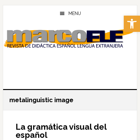
Skip
Skip
to
to
MENU
Abrir 
main
footer
content
metalinguistic image
La gramática visual del
español