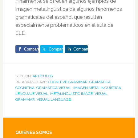
Finalmente, se ofrecen algunos ejemplos de
imagen metalingüística de algunos fenómenos
gramaticales del español que resultan
especialmente problemáticos en el aula de
ELE.
Comparte
Comparte
Comparte
SECCIÓN:
ARTÍCULOS
PALABRAS CLAVE:
COGNITIVE GRAMMAR
,
GRAMÁTICA
COGNITIVA
,
GRAMÁTICA VISUAL
,
IMAGEN METALINGÜÍSTICA
,
LENGUAJE VISUAL
,
METALINGUISTIC IMAGE
,
VISUAL
GRAMMAR
,
VISUAL LANGUAGE
Footer
QUIÉNES SOMOS