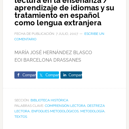
lectura en la enseñanza /
aprendizaje de idiomas y su
tratamiento en español
como lengua extranjera
FECHA DE PUBLICACIÓN: 7 JULIO, 2007
ESCRIBE UN
COMENTARIO
MARÍA JOSÉ HERNÁNDEZ BLASCO
EOI BARCELONA DRASSANES
Comparte
Comparte
Comparte
SECCIÓN:
BIBLIOTECA HISTÓRICA
PALABRAS CLAVE:
COMPRENSIÓN LECTORA
,
DESTREZA
LECTORA
,
ENFOQUES METODOLÓGICOS
,
METODOLOGÍA
,
TEXTOS