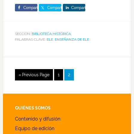
Comparte
Comparte
Comparte
SECCIÓN:
BIBLIOTECA HISTÓRICA
PALABRAS CLAVE:
ELE
,
ENSEÑANZA DE ELE
Go
Page
Page
«
Previous Page
1
2
to
Footer
QUIÉNES SOMOS
Contenido y difusión
Equipo de edición