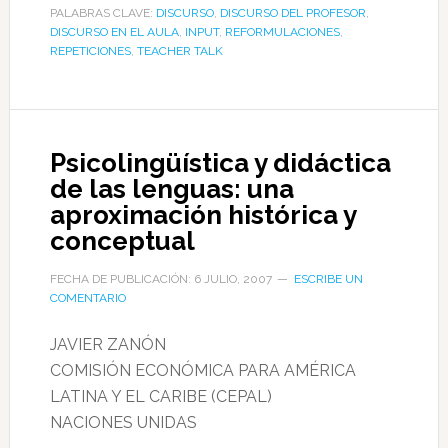
PALABRAS CLAVE:
DISCURSO
,
DISCURSO DEL PROFESOR
,
DISCURSO EN EL AULA
,
INPUT
,
REFORMULACIONES
,
REPETICIONES
,
TEACHER TALK
Psicolingüística y didáctica
de las lenguas: una
aproximación histórica y
conceptual
FECHA DE PUBLICACIÓN: 6 JULIO, 2007
ESCRIBE UN
COMENTARIO
JAVIER ZANÓN
COMISIÓN ECONÓMICA PARA AMÉRICA
LATINA Y EL CARIBE (CEPAL)
NACIONES UNIDAS