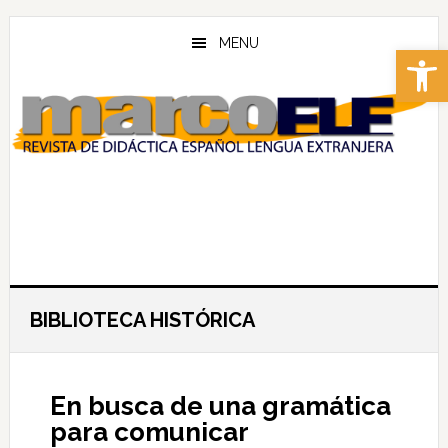
Skip
Skip
to
to
MENU
Abrir 
main
footer
content
BIBLIOTECA HISTÓRICA
En busca de una gramática
para comunicar