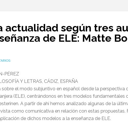
la actualidad según tres au
nseñanza de ELE: Matte Bo
TARIOS
N-PÉREZ
LOSOFÍA Y LETRAS, CÁDIZ, ESPAÑA
a sobre el modo subjuntivo en español desde la perspectiva d
njera (ELE), centrándonos en tres modelos fundamentales de
esterinen. A partir de ahí hemos analizado algunas de la últ
ivista como comunicativa en relación con estas propuestas.
aplicación de dichos modelos a la enseñanza de ELE.