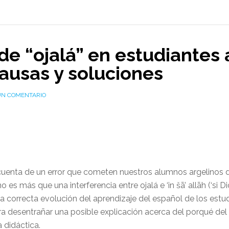
 de “ojalá” en estudiantes
causas y soluciones
UN COMENTARIO
 cuenta de un error que cometen nuestros alumnos argelinos de
 es más que una interferencia entre ojalá e ‘in šā’ allāh (‘si D
a la correcta evolución del aprendizaje del español de los e
ara desentrañar una posible explicación acerca del porqué de
 didáctica.