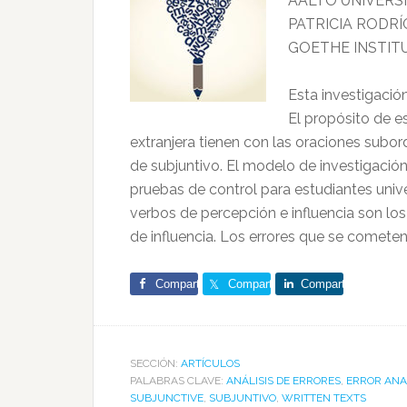
AALTO UNIVERSI
PATRICIA RODR
GOETHE INSTITU
Esta investigació
El propósito de e
extranjera tienen con las oraciones subo
de subjuntivo. El modelo de investigación 
pruebas de control para estudiantes unive
verbos de percepción e influencia son lo
de influencia. Los errores que se comete
Comparte
Comparte
Comparte
SECCIÓN:
ARTÍCULOS
PALABRAS CLAVE:
ANÁLISIS DE ERRORES
,
ERROR ANA
SUBJUNCTIVE
,
SUBJUNTIVO
,
WRITTEN TEXTS