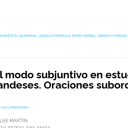
RAMÁTICA
,
GRAMMAR
,
LENGUA ESPAÑOLA
,
MODO VERBAL
,
SPANISH FOREIG
l modo subjuntivo en est
nlandeses. Oraciones subo
E UN COMENTARIO
LAS MARTÍN