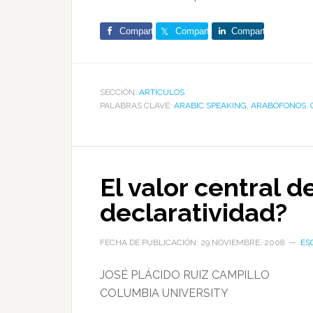
Comparte
Comparte
Comparte
SECCIÓN:
ARTÍCULOS
PALABRAS CLAVE:
ARABIC SPEAKING
,
ARABÓFONOS
,
El valor central d
declaratividad?
FECHA DE PUBLICACIÓN: 29 NOVIEMBRE, 2008
ES
JOSÉ PLÁCIDO RUIZ CAMPILLO
COLUMBIA UNIVERSITY