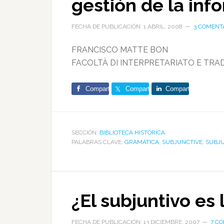
gestión de la inf
FECHA DE PUBLICACIÓN: 1 ABRIL, 2008
3 COMENT
FRANCISCO MATTE BON
FACOLTÀ DI INTERPRETARIATO E TRAD
Comparte
Comparte
Comparte
SECCIÓN:
BIBLIOTECA HISTÓRICA
PALABRAS CLAVE:
GRAMÁTICA
,
SUBJUNCTIVE
,
SUBJU
¿El subjuntivo es 
FECHA DE PUBLICACIÓN: 13 DICIEMBRE, 2007
7 C