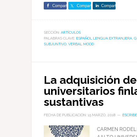
Comparte
Comparte
Comparte
SECCIÓN:
ARTÍCULOS
PALABRAS CLAVE:
ESPAÑOL LENGUA EXTRANJERA
,
G
SUBJUNTIVO
,
VERBAL MOOD
La adquisición de
universitarios fi
sustantivas
FECHA DE PUBLICACIÓN: 15 MARZO, 2018
ESCRIB
CARMEN RODEL