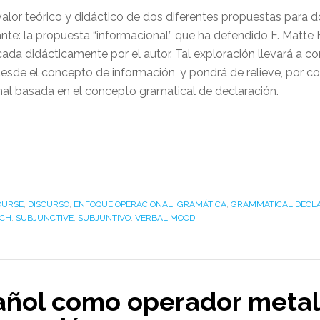
l valor teórico y didáctico de dos diferentes propuestas para 
nte: la propuesta “informacional” que ha defendido F. Matte B
da didácticamente por el autor. Tal exploración llevará a conc
sde el concepto de información, y pondrá de relieve, por con
nal basada en el concepto gramatical de declaración.
OURSE
,
DISCURSO
,
ENFOQUE OPERACIONAL
,
GRAMÁTICA
,
GRAMMATICAL DECL
ACH
,
SUBJUNCTIVE
,
SUBJUNTIVO
,
VERBAL MOOD
pañol como operador metal