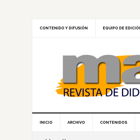
Skip
Skip
Skip
to
to
to
primary
main
footer
navigation
content
CONTENIDO Y DIFUSIÓN
EQUIPO DE EDICIÓ
INICIO
ARCHIVO
CONTENIDOS