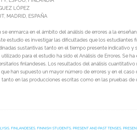
TY, ESPOO, FINLANDIA
ÍGUEZ LÓPEZ
T, MADRID, ESPAÑA
n se enmarca en el ámbito del análisis de errores a la enseña
ste estudio es investigar las dificultades que los estudiante
rdinadas sustantivas tanto en el tiempo presente indicativo 
utilizado para el estudio ha sido el Análisis de Errores. Se h
rsitarios finlandeses. Los resultados del análisis cuantitativ
s que han supuesto un mayor número de errores y en el caso d
n tanto en las producciones escritas como en las pruebas de 
LYSIS
,
FINLANDESES
,
FINNISH STUDENTS
,
PRESENT AND PAST TENSES
,
PRESEN