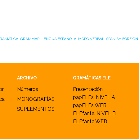
RAMÁTICA
,
GRAMMAR
,
LENGUA ESPAÑOLA
,
MODO VERBAL
,
SPANISH FOREIG
ARCHIVO
GRAMÁTICAS ELE
or
Números
Presentación
papELEs. NIVEL A
ica
MONOGRAFÍAS
papELEs WEB
SUPLEMENTOS
ELEfante. NIVEL B
ELEfante WEB