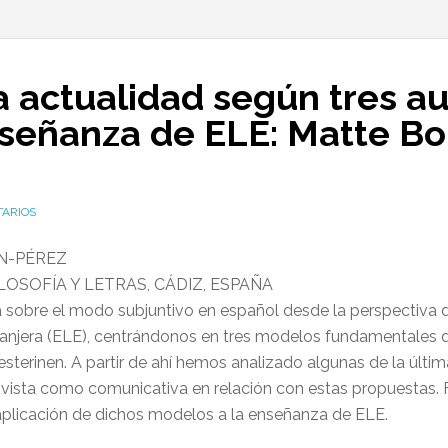
la actualidad según tres au
nseñanza de ELE: Matte Bo
TARIOS
N-PÉREZ
LOSOFÍA Y LETRAS, CÁDIZ, ESPAÑA
a sobre el modo subjuntivo en español desde la perspectiva d
njera (ELE), centrándonos en tres modelos fundamentales de
esterinen. A partir de ahí hemos analizado algunas de la últ
ivista como comunicativa en relación con estas propuestas.
aplicación de dichos modelos a la enseñanza de ELE.