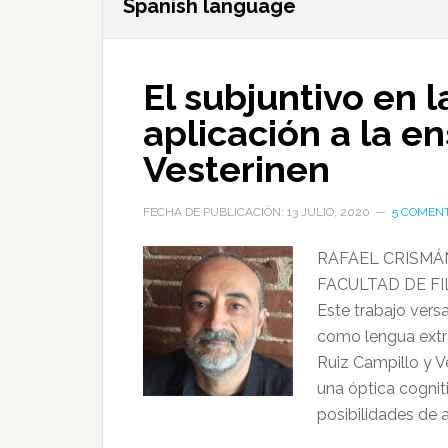
Spanish language
El subjuntivo en 
aplicación a la e
Vesterinen
FECHA DE PUBLICACIÓN: 13 JULIO, 2020
5 COMEN
RAFAEL CRISMÁ
FACULTAD DE FI
Este trabajo vers
como lengua extra
Ruiz Campillo y V
una óptica cognit
posibilidades de 