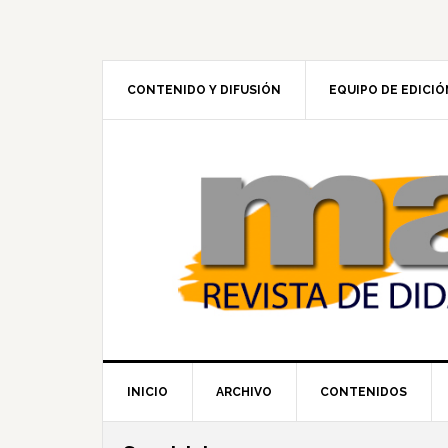
Skip
Skip
Skip
to
to
to
primary
main
footer
navigation
content
CONTENIDO Y DIFUSIÓN
EQUIPO DE EDICIÓ
INICIO
ARCHIVO
CONTENIDOS