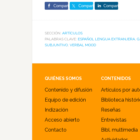
Comparte
Comparte
Comparte
SECCIÓN:
ARTÍCULOS
PALABRAS CLAVE:
ESPAÑOL LENGUA EXTRANJERA
,
G
SUBJUNTIVO
,
VERBAL MOOD
Footer
QUIÉNES SOMOS
CONTENIDOS
Contenido y difusión
Artículos por aut
Equipo de edición
Biblioteca histór
Indización
Reseñas
Acceso abierto
Entrevistas
Contacto
Bibl. multimedia
Actividades