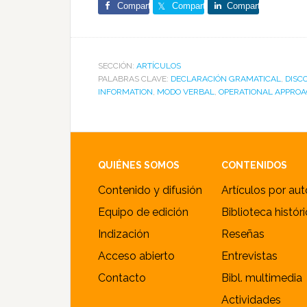
Comparte
Comparte
Comparte
SECCIÓN:
ARTÍCULOS
PALABRAS CLAVE:
DECLARACIÓN GRAMATICAL
,
DISC
INFORMATION
,
MODO VERBAL
,
OPERATIONAL APPRO
Footer
QUIÉNES SOMOS
CONTENIDOS
Contenido y difusión
Artículos por aut
Equipo de edición
Biblioteca histór
Indización
Reseñas
Acceso abierto
Entrevistas
Contacto
Bibl. multimedia
Actividades