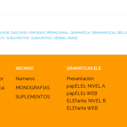
OURSE
,
DISCURSO
,
ENFOQUE OPERACIONAL
,
GRAMÁTICA
,
GRAMMATICAL DECL
ACH
,
SUBJUNCTIVE
,
SUBJUNTIVO
,
VERBAL MOOD
ARCHIVO
GRAMÁTICAS ELE
or
Números
Presentación
papELEs. NIVEL A
ica
MONOGRAFÍAS
papELEs WEB
SUPLEMENTOS
ELEfante. NIVEL B
ELEfante WEB