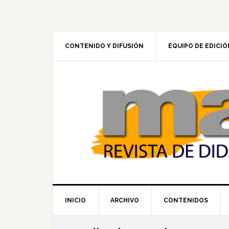
Skip
Skip
Skip
to
to
to
primary
main
footer
navigation
content
CONTENIDO Y DIFUSIÓN
EQUIPO DE EDICIÓ
INICIO
ARCHIVO
CONTENIDOS