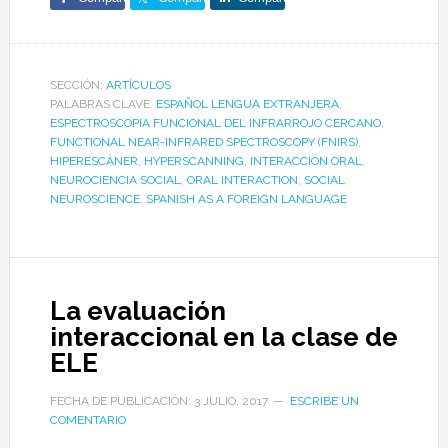
SECCIÓN:
ARTÍCULOS
PALABRAS CLAVE:
ESPAÑOL LENGUA EXTRANJERA
,
ESPECTROSCOPIA FUNCIONAL DEL INFRARROJO CERCANO
,
FUNCTIONAL NEAR-INFRARED SPECTROSCOPY (FNIRS)
,
HIPERESCÁNER
,
HYPERSCANNING
,
INTERACCIÓN ORAL
,
NEUROCIENCIA SOCIAL
,
ORAL INTERACTION
,
SOCIAL
NEUROSCIENCE
,
SPANISH AS A FOREIGN LANGUAGE
La evaluación
interaccional en la clase de
ELE
FECHA DE PUBLICACIÓN: 3 JULIO, 2017
ESCRIBE UN
COMENTARIO