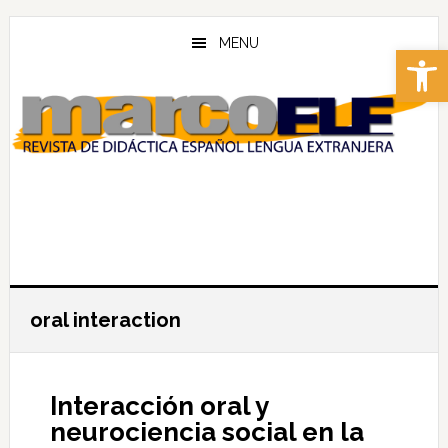
Skip
Skip
to
to
MENU
Abrir 
main
footer
content
oral interaction
Interacción oral y
neurociencia social en la