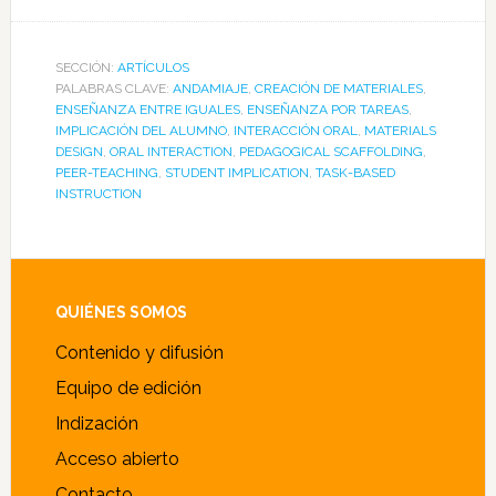
SECCIÓN:
ARTÍCULOS
PALABRAS CLAVE:
ANDAMIAJE
,
CREACIÓN DE MATERIALES
,
ENSEÑANZA ENTRE IGUALES
,
ENSEÑANZA POR TAREAS
,
IMPLICACIÓN DEL ALUMNO
,
INTERACCIÓN ORAL
,
MATERIALS
DESIGN
,
ORAL INTERACTION
,
PEDAGOGICAL SCAFFOLDING
,
PEER-TEACHING
,
STUDENT IMPLICATION
,
TASK-BASED
INSTRUCTION
Footer
QUIÉNES SOMOS
Contenido y difusión
Equipo de edición
Indización
Acceso abierto
Contacto