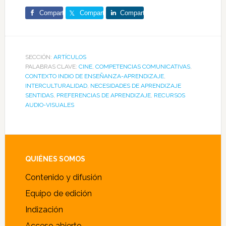
Comparte
Comparte
Comparte
SECCIÓN:
ARTÍCULOS
PALABRAS CLAVE:
CINE
,
COMPETENCIAS COMUNICATIVAS
,
CONTEXTO INDIO DE ENSEÑANZA-APRENDIZAJE
,
INTERCULTURALIDAD
,
NECESIDADES DE APRENDIZAJE
SENTIDAS
,
PREFERENCIAS DE APRENDIZAJE
,
RECURSOS
AUDIO-VISUALES
Footer
QUIÉNES SOMOS
Contenido y difusión
Equipo de edición
Indización
Acceso abierto