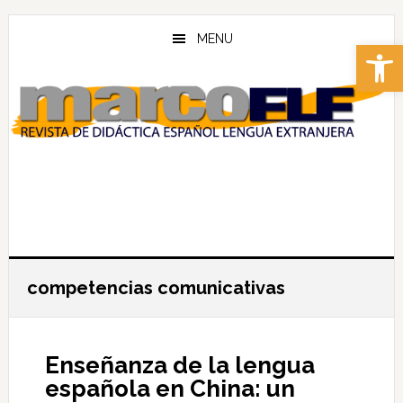
Skip
Skip
to
to
MENU
Abrir 
main
footer
content
competencias comunicativas
Enseñanza de la lengua
española en China: un