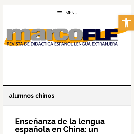
Skip
Skip
to
to
MENU
Abrir 
main
footer
content
alumnos chinos
Enseñanza de la lengua
española en China: un