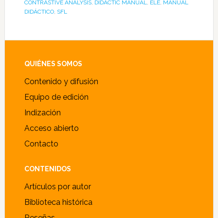
CONTRASTIVE ANALYSIS
,
DIDACTIC MANUAL
,
ELE
,
MANUAL
DIDÁCTICO
,
SFL
Footer
QUIÉNES SOMOS
Contenido y difusión
Equipo de edición
Indización
Acceso abierto
Contacto
CONTENIDOS
Artículos por autor
Biblioteca histórica
Reseñas