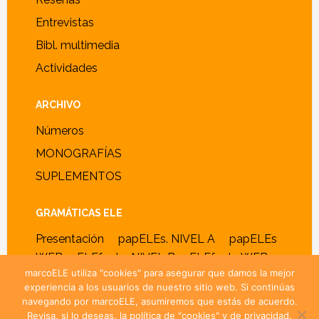
Entrevistas
Bibl. multimedia
Actividades
ARCHIVO
Números
MONOGRAFÍAS
SUPLEMENTOS
GRAMÁTICAS ELE
Presentación
papELEs. NIVEL A
papELEs
WEB
ELEfante. NIVEL B
ELEfante WEB
marcoELE utiliza "cookies" para asegurar que damos la mejor
experiencia a los usuarios de nuestro sitio web. Si continúas
navegando por marcoELE, asumiremos que estás de acuerdo.
Revisa, si lo deseas, la política de "cookies" y de privacidad.