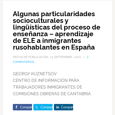
Algunas particularidades
socioculturales y
lingüísticas del proceso de
enseñanza – aprendizaje
de ELE a inmigrantes
rusohablantes en España
FECHA DE PUBLICACIÓN: 23 SEPTIEMBRE, 2010
2
COMENTARIOS
GEORGY KUZNETSOV
CENTRO DE INFORMACIÓN PARA
TRABAJADORES INMIGRANTES DE
COMISIONES OBRERAS DE CANTABRIA
Comparte
Comparte
Comparte