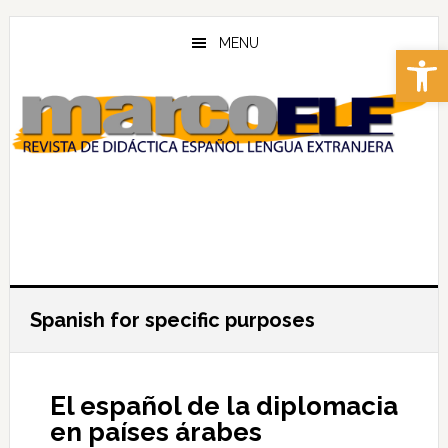
Skip
Skip
to
to
MENU
Abrir 
main
footer
content
Spanish for specific purposes
El español de la diplomacia
en países árabes