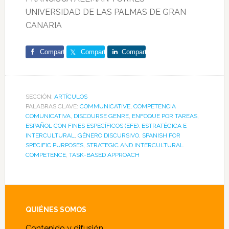
UNIVERSIDAD DE LAS PALMAS DE GRAN
CANARIA
Comparte
Comparte
Comparte
SECCIÓN:
ARTÍCULOS
PALABRAS CLAVE:
COMMUNICATIVE
,
COMPETENCIA
COMUNICATIVA
,
DISCOURSE GENRE
,
ENFOQUE POR TAREAS
,
ESPAÑOL CON FINES ESPECÍFICOS (EFE)
,
ESTRATÉGICA E
INTERCULTURAL
,
GÉNERO DISCURSIVO
,
SPANISH FOR
SPECIFIC PURPOSES
,
STRATEGIC AND INTERCULTURAL
COMPETENCE
,
TASK-BASED APPROACH
Footer
QUIÉNES SOMOS
Contenido y difusión