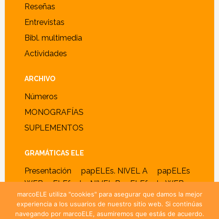
Reseñas
Entrevistas
Bibl. multimedia
Actividades
ARCHIVO
Números
MONOGRAFÍAS
SUPLEMENTOS
GRAMÁTICAS ELE
Presentación
papELEs. NIVEL A
papELEs
WEB
ELEfante. NIVEL B
ELEfante WEB
marcoELE utiliza "cookies" para asegurar que damos la mejor
experiencia a los usuarios de nuestro sitio web. Si continúas
navegando por marcoELE, asumiremos que estás de acuerdo.