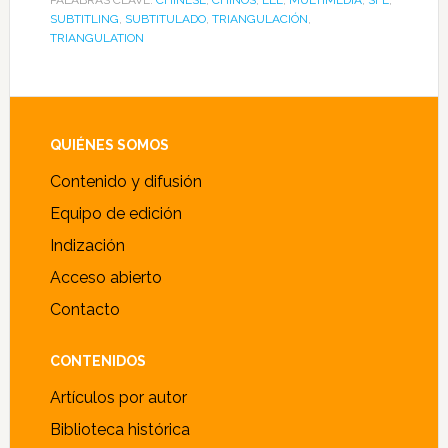
PALABRAS CLAVE:
CHINESE
,
CHINOS
,
ELE
,
MULTIMEDIA
,
SFL
,
SUBTITLING
,
SUBTITULADO
,
TRIANGULACIÓN
,
TRIANGULATION
Footer
QUIÉNES SOMOS
Contenido y difusión
Equipo de edición
Indización
Acceso abierto
Contacto
CONTENIDOS
Artículos por autor
Biblioteca histórica