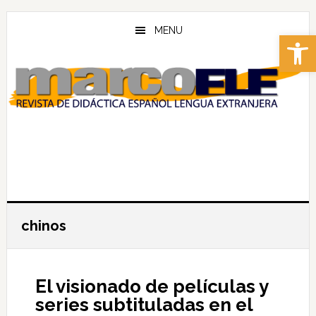
Skip
Skip
to
to
MENU
Abrir 
main
footer
content
chinos
El visionado de películas y
series subtituladas en el