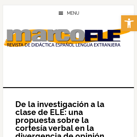
Skip
Skip
to
to
MENU
Abrir 
main
footer
content
De la investigación a la
clase de ELE: una
propuesta sobre la
cortesía verbal en la
divergencia de opinión