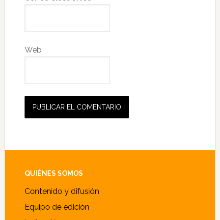
Web
Alternative:
Footer
QUIÉNES SOMOS
Contenido y difusión
Equipo de edición