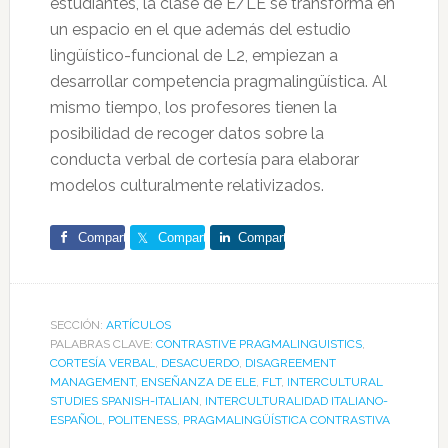
estudiantes, la clase de E/LE se transforma en
un espacio en el que además del estudio
lingüístico-funcional de L2, empiezan a
desarrollar competencia pragmalingüística. Al
mismo tiempo, los profesores tienen la
posibilidad de recoger datos sobre la
conducta verbal de cortesía para elaborar
modelos culturalmente relativizados.
Comparte
Comparte
Comparte
SECCIÓN:
ARTÍCULOS
PALABRAS CLAVE:
CONTRASTIVE PRAGMALINGUISTICS
,
CORTESÍA VERBAL
,
DESACUERDO
,
DISAGREEMENT
MANAGEMENT
,
ENSEÑANZA DE ELE
,
FLT
,
INTERCULTURAL
STUDIES SPANISH-ITALIAN
,
INTERCULTURALIDAD ITALIANO-
ESPAÑOL
,
POLITENESS
,
PRAGMALINGÜÍSTICA CONTRASTIVA