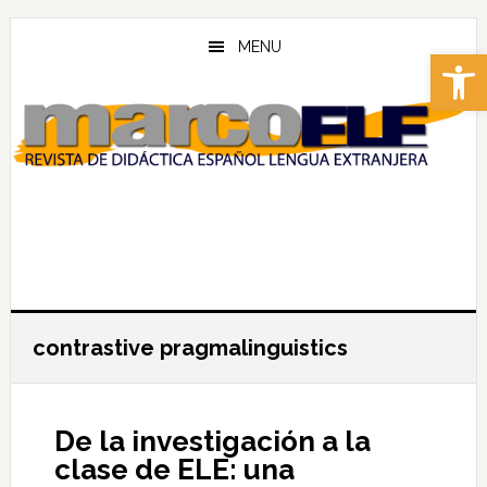
Skip
Skip
to
to
MENU
Abrir 
main
footer
content
contrastive pragmalinguistics
De la investigación a la
clase de ELE: una