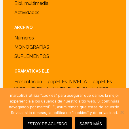
Bibl. multimedia
Actividades
ARCHIVO
Números
MONOGRAFÍAS
SUPLEMENTOS
GRAMÁTICAS ELE
Presentación
papELEs. NIVEL A
papELEs
WEB
ELEfante. NIVEL B
ELEfante WEB
marcoELE utiliza "cookies" para asegurar que damos la mejor
experiencia a los usuarios de nuestro sitio web. Si continúas
navegando por marcoELE, asumiremos que estás de acuerdo.
Revisa, si lo deseas, la política de "cookies" y de privacidad.
© 2005–2026 ·
marcoELE
· ISSN 1885-2211 ·
Política de
cookies y privacidad
ESTOY DE ACUERDO
SABER MÁS