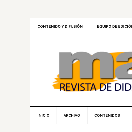
Skip
Skip
Skip
to
to
to
primary
main
footer
navigation
content
CONTENIDO Y DIFUSIÓN
EQUIPO DE EDICIÓ
INICIO
ARCHIVO
CONTENIDOS