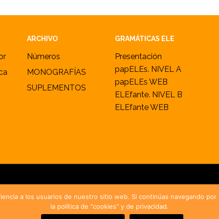
ARCHIVO
GRAMÁTICAS ELE
or
Números
Presentación
papELEs. NIVEL A
ica
MONOGRAFÍAS
papELEs WEB
SUPLEMENTOS
ELEfante. NIVEL B
ELEfante WEB
2005–2026 ·
marcoELE
· ISSN 1885-2211 ·
Política de cookies y privac
iencia a los usuarios de nuestro sitio web. Si continúas navegando po
la política de "cookies" y de privacidad.