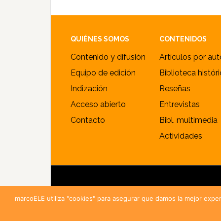
Alternative:
Footer
QUIÉNES SOMOS
CONTENIDOS
Contenido y difusión
Artículos por aut
Equipo de edición
Biblioteca histór
Indización
Reseñas
Acceso abierto
Entrevistas
Contacto
Bibl. multimedia
Actividades
© 
marcoELE utiliza "cookies" para asegurar que damos la mejor exper