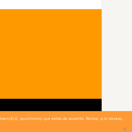
idad
r marcoELE, asumiremos que estás de acuerdo. Revisa, si lo deseas,