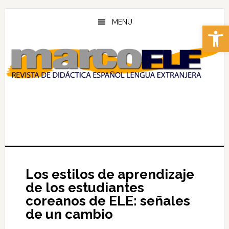
Skip
Skip
to
to
MENU
Abrir 
main
footer
content
Los estilos de aprendizaje
de los estudiantes
coreanos de ELE: señales
de un cambio