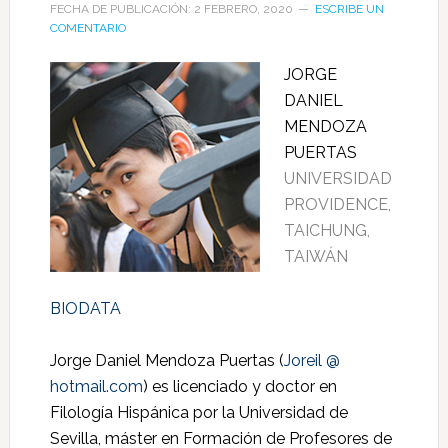
FECHA DE PUBLICACIÓN: 2 FEBRERO, 2020
ESCRIBE UN
COMENTARIO
JORGE
DANIEL
MENDOZA
PUERTAS
UNIVERSIDAD
PROVIDENCE,
TAICHUNG,
TAIWÁN
BIODATA
Jorge Daniel Mendoza Puertas (
Joreil @
hotmail.com
) es licenciado y doctor en
Filología Hispánica por la Universidad de
Sevilla, máster en Formación de Profesores de