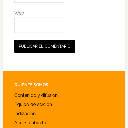
Web
Alternative:
Footer
QUIÉNES SOMOS
Contenido y difusión
Equipo de edición
Indización
Acceso abierto