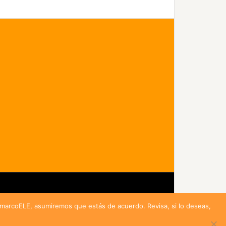
idad
r marcoELE, asumiremos que estás de acuerdo. Revisa, si lo deseas,