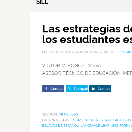
SILL
Las estrategias d
los estudiantes e
FECHA DE PUBLICACIÓN: 10 MARZO, 2008
ESCRIB
VÍCTOR M. RONCEL VEGA
ASESOR TÉCNICO DE EDUCACIÓN, MEP
Comparte
Comparte
Comparte
SECCIÓN:
ARTÍCULOS
PALABRAS CLAVE:
COMPETENCIA ESTRATÉGICA
,
CONT
ESLAVOS DE ESPAÑOL
,
LANGUAGE LEARNING FORMAL