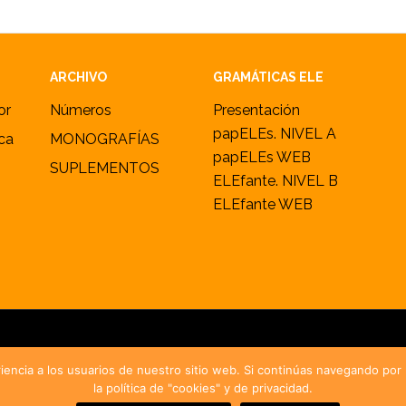
ARCHIVO
GRAMÁTICAS ELE
or
Números
Presentación
papELEs. NIVEL A
ica
MONOGRAFÍAS
papELEs WEB
SUPLEMENTOS
ELEfante. NIVEL B
ELEfante WEB
2005–2026 ·
marcoELE
· ISSN 1885-2211 ·
Política de cookies y privac
iencia a los usuarios de nuestro sitio web. Si continúas navegando po
la política de "cookies" y de privacidad.