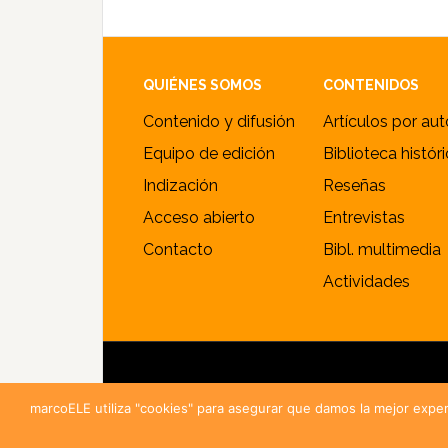
Footer
QUIÉNES SOMOS
CONTENIDOS
Contenido y difusión
Artículos por aut
Equipo de edición
Biblioteca histór
Indización
Reseñas
Acceso abierto
Entrevistas
Contacto
Bibl. multimedia
Actividades
© 
marcoELE utiliza "cookies" para asegurar que damos la mejor exper