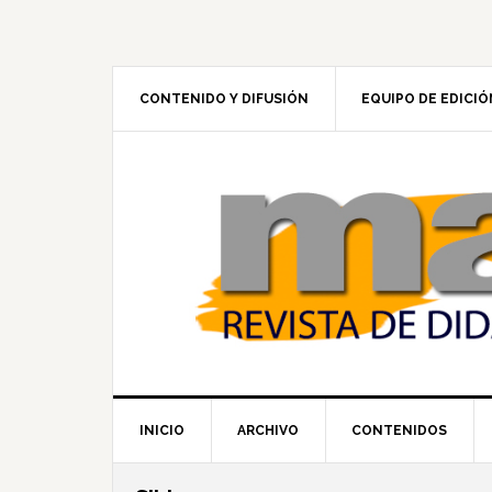
Skip
Skip
Skip
to
to
to
primary
main
footer
navigation
content
CONTENIDO Y DIFUSIÓN
EQUIPO DE EDICIÓ
INICIO
ARCHIVO
CONTENIDOS