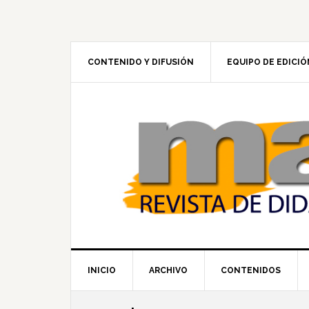
Skip
Skip
Skip
to
to
to
primary
main
footer
navigation
content
CONTENIDO Y DIFUSIÓN
EQUIPO DE EDICIÓ
INICIO
ARCHIVO
CONTENIDOS