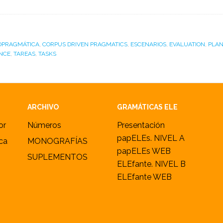
OPRAGMÁTICA
,
CORPUS DRIVEN PRAGMATICS
,
ESCENARIOS
,
EVALUATION
,
PLAN
NCE
,
TAREAS
,
TASKS
ARCHIVO
GRAMÁTICAS ELE
or
Números
Presentación
papELEs. NIVEL A
ica
MONOGRAFÍAS
papELEs WEB
SUPLEMENTOS
ELEfante. NIVEL B
ELEfante WEB