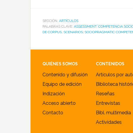
SECCIÓN:
ARTÍCULOS
PALABRAS CLAVE:
ASSESSMENT
,
COMPETENCIA SOCI
DE CORPUS
,
SCENARIOS
,
SOCIOPRAGMATIC COMPETE
Footer
QUIÉNES SOMOS
CONTENIDOS
Contenido y difusión
Artículos por aut
Equipo de edición
Biblioteca histór
Indización
Reseñas
Acceso abierto
Entrevistas
Contacto
Bibl. multimedia
Actividades