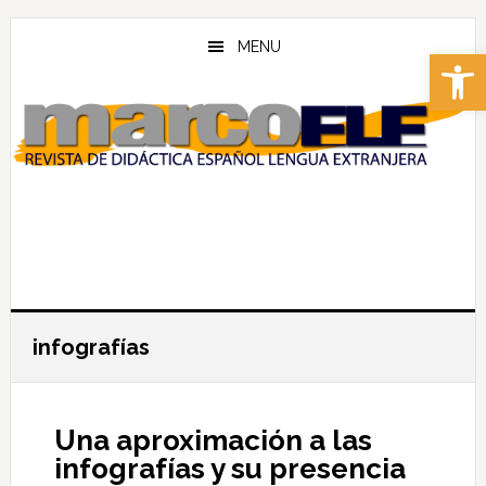
Skip
Skip
to
to
MENU
Abrir 
main
footer
content
infografías
Una aproximación a las
infografías y su presencia