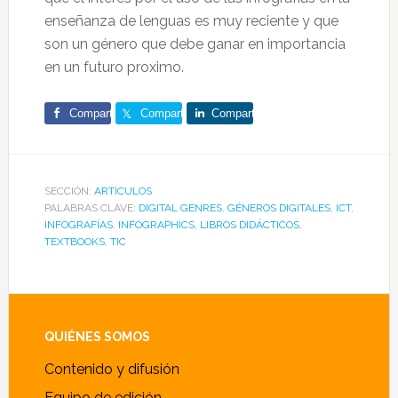
enseñanza de lenguas es muy reciente y que
son un género que debe ganar en importancia
en un futuro proximo.
Comparte
Comparte
Comparte
SECCIÓN:
ARTÍCULOS
PALABRAS CLAVE:
DIGITAL GENRES
,
GÉNEROS DIGITALES
,
ICT
,
INFOGRAFÍAS
,
INFOGRAPHICS
,
LIBROS DIDÁCTICOS
,
TEXTBOOKS
,
TIC
Footer
QUIÉNES SOMOS
Contenido y difusión
Equipo de edición