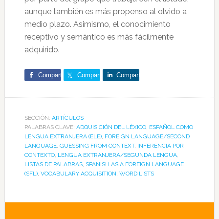
aunque también es más propenso al olvido a
medio plazo. Asimismo, el conocimiento
receptivo y semántico es más fácilmente
adquirido.
Comparte
Comparte
Comparte
SECCIÓN:
ARTÍCULOS
PALABRAS CLAVE:
ADQUISICIÓN DEL LÉXICO
,
ESPAÑOL COMO
LENGUA EXTRANJERA (ELE)
,
FOREIGN LANGUAGE/SECOND
LANGUAGE
,
GUESSING FROM CONTEXT
,
INFERENCIA POR
CONTEXTO
,
LENGUA EXTRANJERA/SEGUNDA LENGUA
,
LISTAS DE PALABRAS
,
SPANISH AS A FOREIGN LANGUAGE
(SFL)
,
VOCABULARY ACQUISITION
,
WORD LISTS