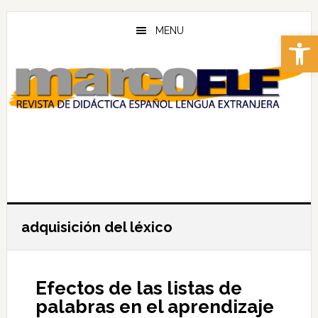
Skip
Skip
to
to
MENU
Abrir 
main
footer
content
adquisición del léxico
Efectos de las listas de
palabras en el aprendizaje