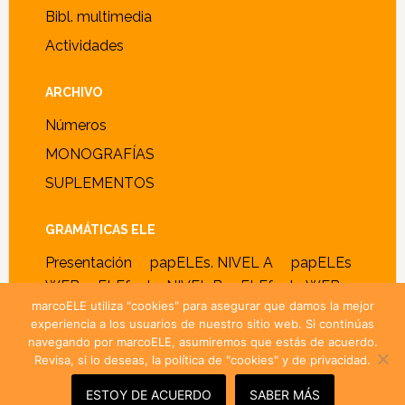
Bibl. multimedia
Actividades
ARCHIVO
Números
MONOGRAFÍAS
SUPLEMENTOS
GRAMÁTICAS ELE
Presentación
papELEs. NIVEL A
papELEs
WEB
ELEfante. NIVEL B
ELEfante WEB
marcoELE utiliza "cookies" para asegurar que damos la mejor
experiencia a los usuarios de nuestro sitio web. Si continúas
navegando por marcoELE, asumiremos que estás de acuerdo.
Revisa, si lo deseas, la política de "cookies" y de privacidad.
© 2005–2026 ·
marcoELE
· ISSN 1885-2211 ·
Política de
cookies y privacidad
ESTOY DE ACUERDO
SABER MÁS