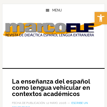
Skip
Skip
to
to
MENU
Abrir 
main
footer
content
La enseñanza del español
como lengua vehicular en
contextos académicos
FECHA DE PUBLICACIÓN: 12 MAYO, 2006
ESCRIBE UN