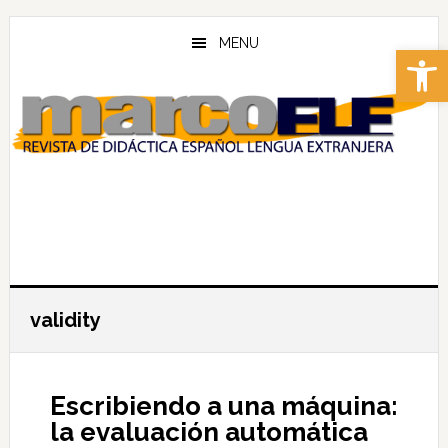
Skip
Skip
to
to
MENU
Abrir 
main
footer
content
validity
Escribiendo a una máquina:
la evaluación automática