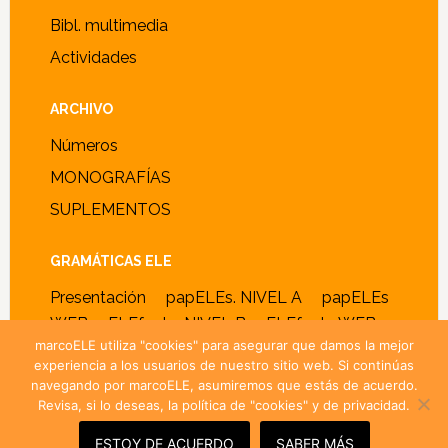
Bibl. multimedia
Actividades
ARCHIVO
Números
MONOGRAFÍAS
SUPLEMENTOS
GRAMÁTICAS ELE
Presentación
papELEs. NIVEL A
papELEs
WEB
ELEfante. NIVEL B
ELEfante WEB
marcoELE utiliza "cookies" para asegurar que damos la mejor
experiencia a los usuarios de nuestro sitio web. Si continúas
navegando por marcoELE, asumiremos que estás de acuerdo.
Revisa, si lo deseas, la política de "cookies" y de privacidad.
© 2005–2026 ·
marcoELE
· ISSN 1885-2211 ·
Política de
cookies y privacidad
ESTOY DE ACUERDO
SABER MÁS