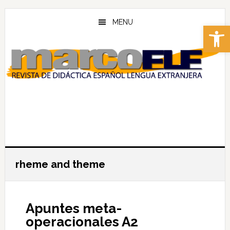
Skip
Skip
to
to
MENU
Abrir 
main
footer
content
rheme and theme
Apuntes meta-
operacionales A2