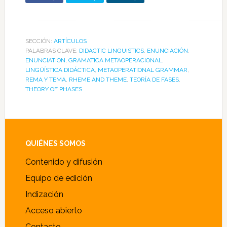
SECCIÓN:
ARTÍCULOS
PALABRAS CLAVE:
DIDACTIC LINGUISTICS
,
ENUNCIACIÓN
,
ENUNCIATION
,
GRAMATICA METAOPERACIONAL
,
LINGÜÍSTICA DIDÁCTICA
,
METAOPERATIONAL GRAMMAR
,
REMA Y TEMA
,
RHEME AND THEME
,
TEORÍA DE FASES
,
THEORY OF PHASES
Footer
QUIÉNES SOMOS
Contenido y difusión
Equipo de edición
Indización
Acceso abierto
Contacto