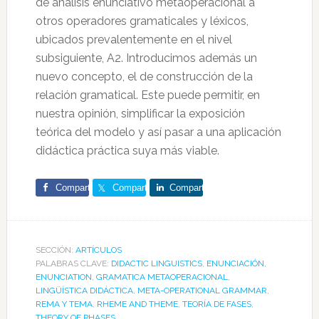
de análisis enunciativo metaoperacional a
otros operadores gramaticales y léxicos,
ubicados prevalentemente en el nivel
subsiguiente, A2. Introducimos además un
nuevo concepto, el de construcción de la
relación gramatical. Este puede permitir, en
nuestra opinión, simplificar la exposición
teórica del modelo y así pasar a una aplicación
didáctica práctica suya más viable.
Comparte
Comparte
Comparte
SECCIÓN:
ARTÍCULOS
PALABRAS CLAVE:
DIDACTIC LINGUISTICS
,
ENUNCIACIÓN
,
ENUNCIATION
,
GRAMATICA METAOPERACIONAL
,
LINGÜÍSTICA DIDÁCTICA
,
META-OPERATIONAL GRAMMAR
,
REMA Y TEMA
,
RHEME AND THEME
,
TEORÍA DE FASES
,
THEORY OF PHASES