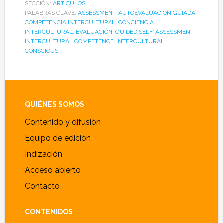
SECCIÓN:
ARTÍCULOS
PALABRAS CLAVE:
ASSESSMENT
,
AUTOEVALUACIÓN GUIADA
,
COMPETENCIA INTERCULTURAL
,
CONCIENCIA
INTERCULTURAL
,
EVALUACIÓN
,
GUIDED SELF-ASSESSMENT
,
INTERCULTURAL COMPETENCE
,
INTERCULTURAL
CONSCIOUS
Footer
QUIÉNES SOMOS
Contenido y difusión
Equipo de edición
Indización
Acceso abierto
Contacto
CONTENIDOS