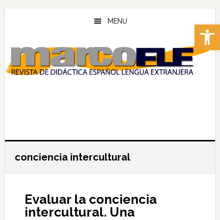
Skip
Skip
to
to
MENU
Abrir 
main
footer
content
conciencia intercultural
Evaluar la conciencia
intercultural. Una