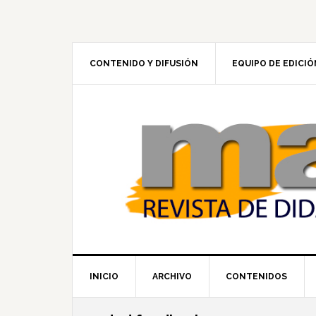
Skip
Skip
Skip
to
to
to
primary
main
footer
navigation
content
CONTENIDO Y DIFUSIÓN
EQUIPO DE EDICIÓ
INICIO
ARCHIVO
CONTENIDOS