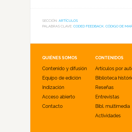
SECCIÓN:
ARTÍCULOS
PALABRAS CLAVE:
CODED FEEDBACK
,
CÓDIGO DE MA
Footer
QUIÉNES SOMOS
CONTENIDOS
Contenido y difusión
Artículos por aut
Equipo de edición
Biblioteca histór
Indización
Reseñas
Acceso abierto
Entrevistas
Contacto
Bibl. multimedia
Actividades