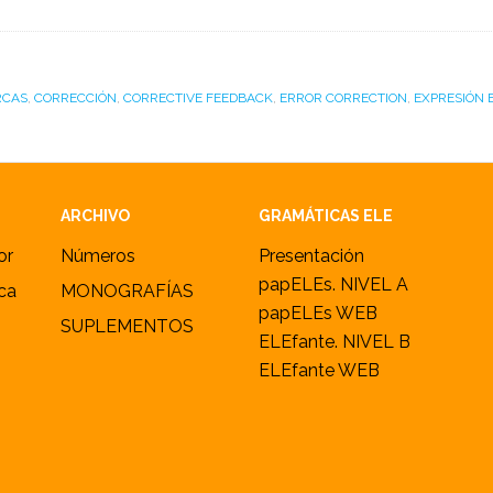
RCAS
,
CORRECCIÓN
,
CORRECTIVE FEEDBACK
,
ERROR CORRECTION
,
EXPRESIÓN 
ARCHIVO
GRAMÁTICAS ELE
or
Números
Presentación
papELEs. NIVEL A
ica
MONOGRAFÍAS
papELEs WEB
SUPLEMENTOS
ELEfante. NIVEL B
ELEfante WEB