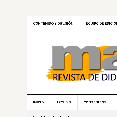
Skip
Skip
Skip
to
to
to
primary
main
footer
navigation
content
CONTENIDO Y DIFUSIÓN
EQUIPO DE EDICIÓ
INICIO
ARCHIVO
CONTENIDOS