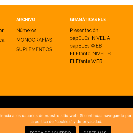
ARCHIVO
GRAMÁTICAS ELE
or
Números
Presentación
papELEs. NIVEL A
ica
MONOGRAFÍAS
papELEs WEB
SUPLEMENTOS
ELEfante. NIVEL B
ELEfante WEB
2005–2026 ·
marcoELE
· ISSN 1885-2211 ·
Política de cookies y privac
iencia a los usuarios de nuestro sitio web. Si continúas navegando po
la política de "cookies" y de privacidad.
ESTOY DE ACUERDO
SABER MÁS