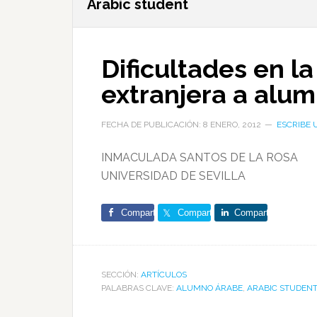
Arabic student
Dificultades en 
extranjera a alu
FECHA DE PUBLICACIÓN: 8 ENERO, 2012
ESCRIBE 
INMACULADA SANTOS DE LA ROSA
UNIVERSIDAD DE SEVILLA
Comparte
Comparte
Comparte
SECCIÓN:
ARTÍCULOS
PALABRAS CLAVE:
ALUMNO ÁRABE
,
ARABIC STUDENT