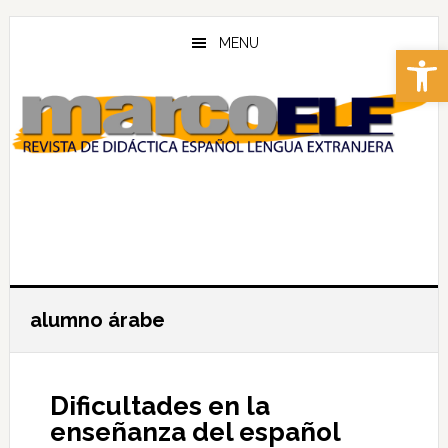
Skip
Skip
to
to
MENU
Abrir 
main
footer
content
alumno árabe
Dificultades en la
enseñanza del español