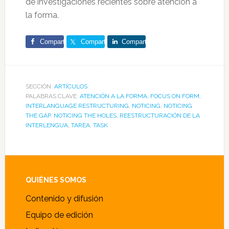
de investigaciones recientes sobre atención a
la forma.
Comparte
Comparte
Comparte
SECCIÓN:
ARTÍCULOS
PALABRAS CLAVE:
ATENCIÓN A LA FORMA
,
FOCUS ON FORM
,
INTERLANGUAGE RESTRUCTURING
,
NOTICING
,
NOTICING
THE GAP
,
NOTICING THE HOLES
,
REESTRUCTURACIÓN DE LA
INTERLENGUA
,
TAREA
,
TASK
Footer
QUIÉNES SOMOS
Contenido y difusión
Equipo de edición