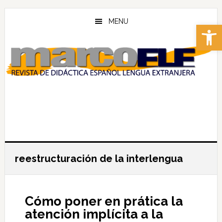
Skip
Skip
to
to
MENU
Abrir 
main
footer
content
reestructuración de la interlengua
Cómo poner en prática la
atención implícita a la