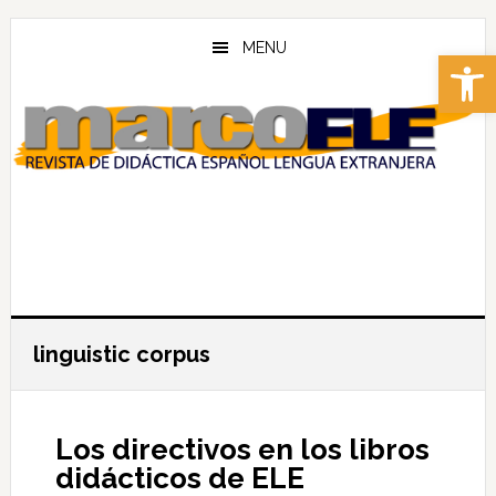
Skip
Skip
to
to
MENU
Abrir 
main
footer
content
linguistic corpus
Los directivos en los libros
didácticos de ELE