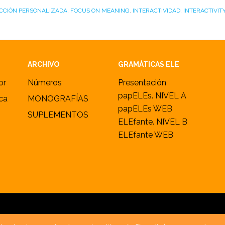
CCIÓN PERSONALIZADA
,
FOCUS ON MEANING
,
INTERACTIVIDAD
,
INTERACTIVIT
ARCHIVO
GRAMÁTICAS ELE
or
Números
Presentación
papELEs. NIVEL A
ica
MONOGRAFÍAS
papELEs WEB
SUPLEMENTOS
ELEfante. NIVEL B
ELEfante WEB
2005–2026 ·
marcoELE
· ISSN 1885-2211 ·
Política de cookies y privac