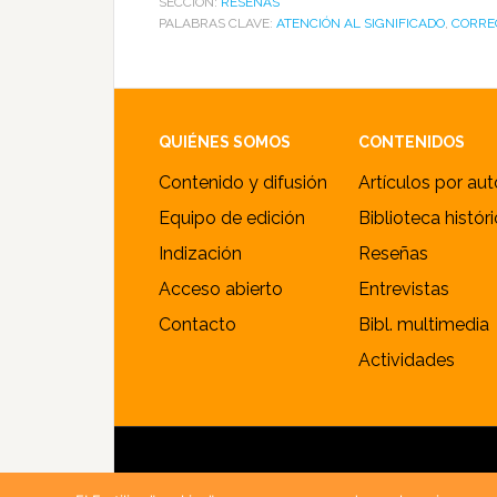
SECCIÓN:
RESEÑAS
PALABRAS CLAVE:
ATENCIÓN AL SIGNIFICADO
,
CORRE
Footer
QUIÉNES SOMOS
CONTENIDOS
Contenido y difusión
Artículos por aut
Equipo de edición
Biblioteca histór
Indización
Reseñas
Acceso abierto
Entrevistas
Contacto
Bibl. multimedia
Actividades
© 