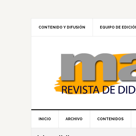
Skip
Skip
Skip
to
to
to
primary
main
footer
navigation
content
CONTENIDO Y DIFUSIÓN
EQUIPO DE EDICIÓ
INICIO
ARCHIVO
CONTENIDOS