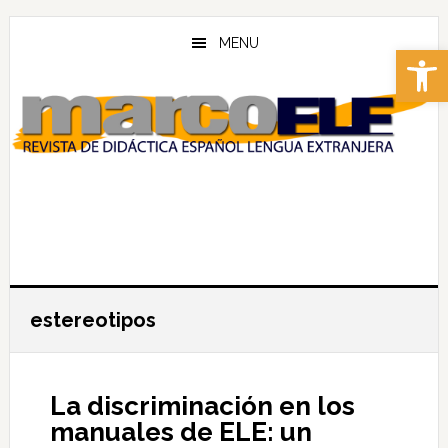
Skip
Skip
to
to
MENU
Abrir 
main
footer
content
estereotipos
La discriminación en los
manuales de ELE: un