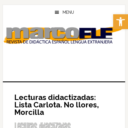
Skip
Skip
to
to
MENU
Abrir 
main
footer
content
Lecturas didactizadas:
Lista Carlota. No llores,
Morcilla