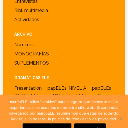
Entrevistas
Bibl. multimedia
Actividades
ARCHIVO
Números
MONOGRAFÍAS
SUPLEMENTOS
GRAMÁTICAS ELE
Presentación
papELEs. NIVEL A
papELEs
WEB
ELEfante. NIVEL B
ELEfante WEB
marcoELE utiliza "cookies" para asegurar que damos la mejor
experiencia a los usuarios de nuestro sitio web. Si continúas
navegando por marcoELE, asumiremos que estás de acuerdo.
Revisa, si lo deseas, la política de "cookies" y de privacidad.
© 2005–2026 ·
marcoELE
· ISSN 1885-2211 ·
Política de
cookies y privacidad