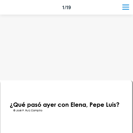
1/19
© José P. Ruiz Campillo