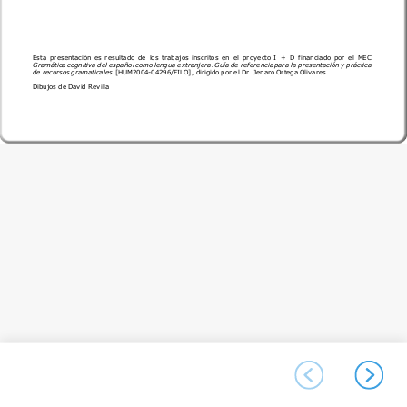
Esta
presentación
es
resultado
de
los
trabajos
inscritos
en
el
proyecto
I
+
D
financiado
por
el
MEC
Gramática
cognitiva
del
español
como
lengua
extranjera.
Guía
de
referencia
para
la
presentación
y
práctica
de
recursos
gramaticales.
[HUM2004-04296/FILO],
dirigido
por
el
Dr.
Jenaro
Ortega
Olivares.
Dibujos
de
David
Revilla
© José P. Ruiz Campillo